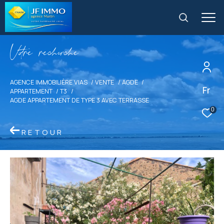
V
o
r
e
r
e
c
e
c
e
AGENCE IMMOBILIÈRE VIAS
VENTE
AGDE
Fr
APPARTEMENT
T3
AGDE APPARTEMENT DE TYPE 3 AVEC TERRASSE
0
RETOUR