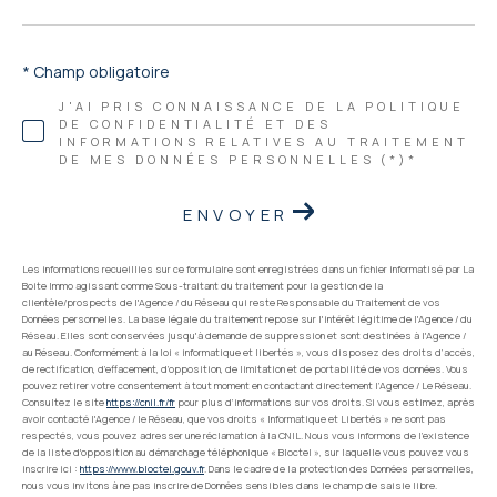
* Champ obligatoire
J'AI PRIS CONNAISSANCE DE LA POLITIQUE
DE CONFIDENTIALITÉ ET DES
INFORMATIONS RELATIVES AU TRAITEMENT
DE MES DONNÉES PERSONNELLES (*)*
ENVOYER
Les informations recueillies sur ce formulaire sont enregistrées dans un fichier informatisé par La
Boite Immo agissant comme Sous-traitant du traitement pour la gestion de la
clientèle/prospects de l'Agence / du Réseau qui reste Responsable du Traitement de vos
Données personnelles. La base légale du traitement repose sur l'intérêt légitime de l'Agence / du
Réseau. Elles sont conservées jusqu'à demande de suppression et sont destinées à l'Agence /
au Réseau. Conformément à la loi « informatique et libertés », vous disposez des droits d’accès,
de rectification, d’effacement, d’opposition, de limitation et de portabilité de vos données. Vous
pouvez retirer votre consentement à tout moment en contactant directement l’Agence / Le Réseau.
Consultez le site
https://cnil.fr/fr
pour plus d’informations sur vos droits. Si vous estimez, après
avoir contacté l'Agence / le Réseau, que vos droits « Informatique et Libertés » ne sont pas
respectés, vous pouvez adresser une réclamation à la CNIL. Nous vous informons de l’existence
de la liste d'opposition au démarchage téléphonique « Bloctel », sur laquelle vous pouvez vous
inscrire ici :
https://www.bloctel.gouv.fr
. Dans le cadre de la protection des Données personnelles,
nous vous invitons à ne pas inscrire de Données sensibles dans le champ de saisie libre.