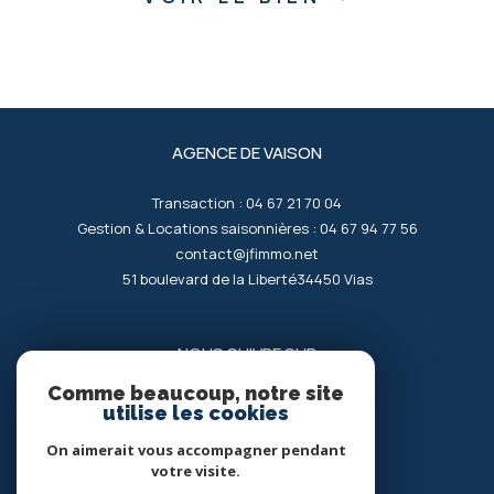
AGENCE DE VAISON
Transaction :
04 67 21 70 04
Gestion & Locations saisonnières :
04 67 94 77 56
contact@jfimmo.net
51 boulevard de la Liberté
34450
vias
NOUS SUIVRE SUR
Comme beaucoup, notre site
utilise les cookies
On aimerait vous accompagner pendant
votre visite.