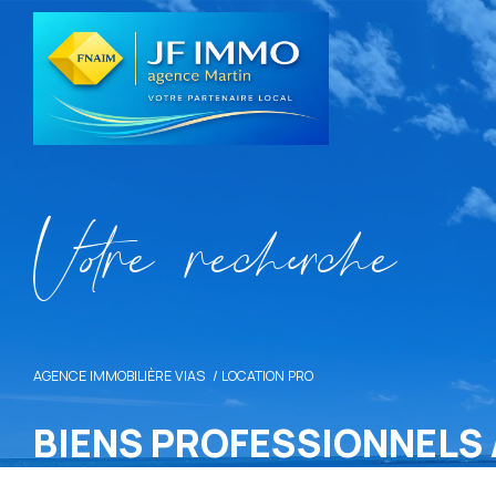
V
o
r
e
r
e
c
e
c
e
AGENCE IMMOBILIÈRE VIAS
LOCATION PRO
BIENS PROFESSIONNELS 