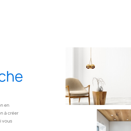
rche
en en
en à créer
ui vous