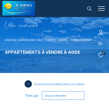
V
o
r
e
r
e
c
e
c
e
AGENCE IMMOBILIÈRE VIAS
VENTE
AGDE
APPARTEMENT
Fr
APPARTEMENTS À VENDRE À AGDE
0
1
Annonce(s) trouvée(s) selon vos critères
Trier par
Les plus récentes