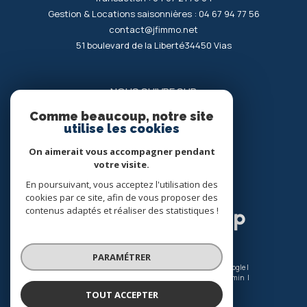
Gestion & Locations saisonnières :
04 67 94 77 56
contact@jfimmo.net
51 boulevard de la Liberté
34450
vias
NOUS SUIVRE SUR
Comme beaucoup, notre site
utilise les cookies
On aimerait vous accompagner pendant
votre visite.
En poursuivant, vous acceptez l'utilisation des
ADHÉRENTS
cookies par ce site, afin de vous proposer des
contenus adaptés et réaliser des statistiques !
PARAMÉTRER
© 2026 | Tous droits réservés | Traduction powered by Google |
Nos honoraires
Plan du site
Mentions légales
Admin
Nos liens
Politique RGPD
Cookies
TOUT ACCEPTER