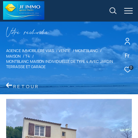
V
o
r
e
r
e
c
e
c
e
AGENCE IMMOBILIÈRE VIAS
VENTE
MONTBLANC
Fr
MAISON
T4
MONTBLANC MAISON INDIVIDUELLE DE TYPE 4 AVEC JARDIN
TERRASSE ET GARAGE
0
RETOUR