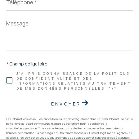
*
Message
*
* Champ obligatoire
J'AI PRIS CONNAISSANCE DE LA POLITIQUE
DE CONFIDENTIALITÉ ET DES
INFORMATIONS RELATIVES AU TRAITEMENT
DE MES DONNÉES PERSONNELLES (*)*
ENVOYER
Les informations recueillies sur ce formulaire sont enregistrées dans un fichier informatisé par La
Boite Immo agissant comme Sous-traitant du traitement pour la gestion de la
clientèle/prospects de l'Agence / du Réseau qui reste Responsable du Traitement de vos
Données personnelles. La base légale du traitement repose sur l'intérêt légitime de l'Agence / du
Réseau. Elles sont conservées jusqu'à demande de suppression et sont destinées à l'Agence /