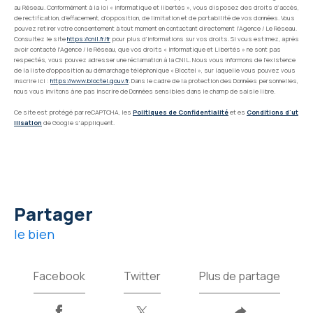
au Réseau. Conformément à la loi « informatique et libertés », vous disposez des droits d’accès,
de rectification, d’effacement, d’opposition, de limitation et de portabilité de vos données. Vous
pouvez retirer votre consentement à tout moment en contactant directement l’Agence / Le Réseau.
Consultez le site
https://cnil.fr/fr
pour plus d’informations sur vos droits. Si vous estimez, après
avoir contacté l'Agence / le Réseau, que vos droits « Informatique et Libertés » ne sont pas
respectés, vous pouvez adresser une réclamation à la CNIL. Nous vous informons de l’existence
de la liste d'opposition au démarchage téléphonique « Bloctel », sur laquelle vous pouvez vous
inscrire ici :
https://www.bloctel.gouv.fr
. Dans le cadre de la protection des Données personnelles,
nous vous invitons à ne pas inscrire de Données sensibles dans le champ de saisie libre.
Ce site est protégé par reCAPTCHA, les
Politiques de Confidentialité
et es
Conditions d'ut
ilisation
de Google s'appliquent.
partager
le bien
Facebook
Twitter
Plus de partage