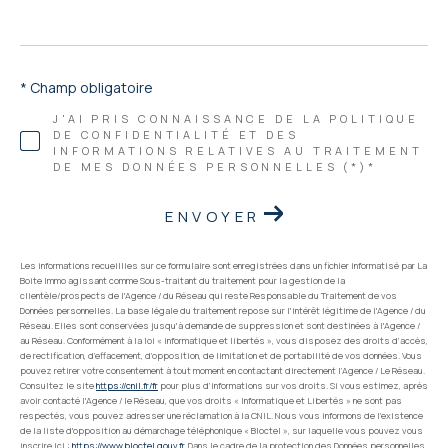
* Champ obligatoire
J'AI PRIS CONNAISSANCE DE LA POLITIQUE
DE CONFIDENTIALITÉ ET DES
INFORMATIONS RELATIVES AU TRAITEMENT
DE MES DONNÉES PERSONNELLES (*)*
ENVOYER
Les informations recueillies sur ce formulaire sont enregistrées dans un fichier informatisé par La
Boite Immo agissant comme Sous-traitant du traitement pour la gestion de la
clientèle/prospects de l'Agence / du Réseau qui reste Responsable du Traitement de vos
Données personnelles. La base légale du traitement repose sur l'intérêt légitime de l'Agence / du
Réseau. Elles sont conservées jusqu'à demande de suppression et sont destinées à l'Agence /
au Réseau. Conformément à la loi « informatique et libertés », vous disposez des droits d’accès,
de rectification, d’effacement, d’opposition, de limitation et de portabilité de vos données. Vous
pouvez retirer votre consentement à tout moment en contactant directement l’Agence / Le Réseau.
Consultez le site
https://cnil.fr/fr
pour plus d’informations sur vos droits. Si vous estimez, après
avoir contacté l'Agence / le Réseau, que vos droits « Informatique et Libertés » ne sont pas
respectés, vous pouvez adresser une réclamation à la CNIL. Nous vous informons de l’existence
de la liste d'opposition au démarchage téléphonique « Bloctel », sur laquelle vous pouvez vous
inscrire ici :
https://www.bloctel.gouv.fr
. Dans le cadre de la protection des Données personnelles,