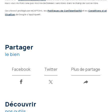
nous vous invitons à ne pas inscrire de Données sensibles dans le champ de saisie libre.
Ce site est protégé par reCAPTCHA, les
Politiques de Confidentialité
et es
Conditions d'ut
ilisation
de Google s'appliquent.
partager
le bien
Facebook
Twitter
Plus de partage
découvrir
nos outils