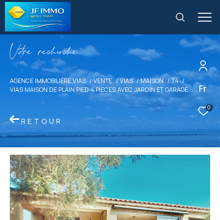
V
o
r
e
r
e
c
e
c
e
AGENCE IMMOBILIÈRE VIAS
VENTE
VIAS
MAISON
T4
Fr
VIAS MAISON DE PLAIN PIED 4 PIECES AVEC JARDIN ET GARAGE
0
RETOUR