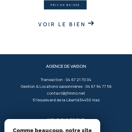
PRIX EN BAISSE
VOIR LE BIEN
AGENCE DE VAISON
Transaction :
04 67 21 70 04
Gestion & Locations saisonnières :
04 67 94 77 56
contact@jfimmo.net
51 boulevard de la Liberté
34450
vias
NOUS SUIVRE SUR
Comme beaucoup, notre site