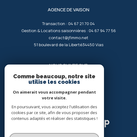
AGENCE DE VAISON
Transaction :
04 67 21 70 04
Gestion & Locations saisonnières :
04 67 94 77 56
contact@jfimmo.net
51 boulevard de la Liberté
34450
vias
NOUS SUIVRE SUR
Comme beaucoup, notre site
utilise les cookies
On aimerait vous accompagner pendant
votre visite.
En poursuivant, vous acceptez l'utilisation des
ADHÉRENTS
cookies par ce site, afin de vous proposer des
contenus adaptés et réaliser des statistiques !