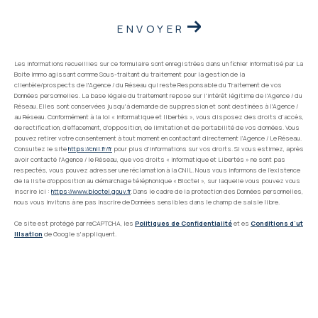
ENVOYER
Les informations recueillies sur ce formulaire sont enregistrées dans un fichier informatisé par La
Boite Immo agissant comme Sous-traitant du traitement pour la gestion de la
clientèle/prospects de l'Agence / du Réseau qui reste Responsable du Traitement de vos
Données personnelles. La base légale du traitement repose sur l'intérêt légitime de l'Agence / du
Réseau. Elles sont conservées jusqu'à demande de suppression et sont destinées à l'Agence /
au Réseau. Conformément à la loi « informatique et libertés », vous disposez des droits d’accès,
de rectification, d’effacement, d’opposition, de limitation et de portabilité de vos données. Vous
pouvez retirer votre consentement à tout moment en contactant directement l’Agence / Le Réseau.
Consultez le site
https://cnil.fr/fr
pour plus d’informations sur vos droits. Si vous estimez, après
avoir contacté l'Agence / le Réseau, que vos droits « Informatique et Libertés » ne sont pas
respectés, vous pouvez adresser une réclamation à la CNIL. Nous vous informons de l’existence
de la liste d'opposition au démarchage téléphonique « Bloctel », sur laquelle vous pouvez vous
inscrire ici :
https://www.bloctel.gouv.fr
. Dans le cadre de la protection des Données personnelles,
nous vous invitons à ne pas inscrire de Données sensibles dans le champ de saisie libre.
Ce site est protégé par reCAPTCHA, les
Politiques de Confidentialité
et es
Conditions d'ut
ilisation
de Google s'appliquent.