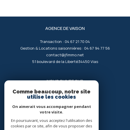
AGENCE DE VAISON
Transaction :
04 67 21 70 04
Gestion & Locations saisonnières :
04 67 94 77 56
contact@jfimmo.net
51 boulevard de la Liberté
34450
vias
NOUS SUIVRE SUR
Comme beaucoup, notre site
utilise les cookies
On aimerait vous accompagner pendant
votre visite.
En poursuivant, vous acceptez l'utilisation des
ADHÉRENTS
cookies par ce site, afin de vous proposer des