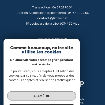
Transaction :
04 67 21 70 04
Gestion & Locations saisonnières :
04 67 94 77 56
contact@jfimmo.net
51 boulevard de la Liberté
34450
vias
NOUS SUIVRE SUR
Comme beaucoup, notre site
utilise les cookies
On aimerait vous accompagner pendant
votre visite.
En poursuivant, vous acceptez l'utilisation des
ADHÉRENTS
cookies par ce site, afin de vous proposer des
contenus adaptés et réaliser des statistiques !
PARAMÉTRER
© 2026 | Tous droits réservés | Traduction powered by Google |
Nos honoraires
Plan du site
Mentions légales
Admin