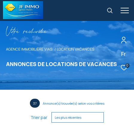
V
o
r
e
r
e
c
e
c
e
AGENCE IMMOBILIÈRE VIAS
LOCATION VACANCES
Fr
ANNONCES DE LOCATIONS DE VACANCES
0
37
Annonce(s) trouvée(s) selon vos critères
Trier par
Les plus récentes