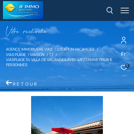
V
o
r
e
r
e
c
e
c
e
AGENCE IMMOBILIÈRE VIAS
LOCATION VACANCES
Fr
VIAS PLAGE
MAISON
T2
VIASPLAGE 34 VILLA DE VACANCES AVEC MEZZANINE POUR 6
PERSONNES
0
RETOUR