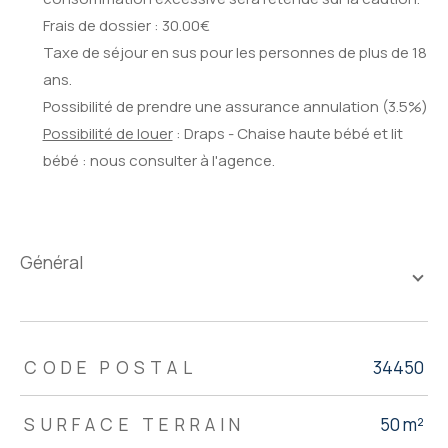
Frais de dossier : 30.00€
Taxe de séjour en sus pour les personnes de plus de 18
ans.
Possibilité de prendre une assurance annulation (3.5%)
Possibilité de louer
: Draps - Chaise haute bébé et lit
bébé : nous consulter à l'agence.
général
TRAD_ZEPHYR_Caracteristique
TRAD_ZEPHYR_Valeurs
CODE POSTAL
34450
SURFACE TERRAIN
50 m²