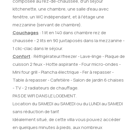
composée au rez-de-chaussée, d'un séjour
kitchenette, une chambre, une salle d'eau avec
fenêtre, un WC indépendant, et à l'étage une
mezzanine (servant de chambre).
Couchages
: 1 lit en 140 dans chambre rez de
chaussée - 2 lits en 90 juxtaposés dans la mezzanine -
1 clic-clac dans le séjour.
Confort
: Réfrigérateur/freezer - Lave-linge - Plaque de
cuisson 2 feux - Hotte aspirante - Four micro-ondes -
Mini four grill - Plancha électrique - Fer à repasser -
Table à repasser - Cafetière - Salon de jardin 6 chaises
- TV - 2 radiateurs de chauffage.
PAS DE WIFI DANS LE LOGEMENT.
Location du SAMEDI au SAMEDI ou du LUNDI au SAMEDI
sans réduction de tarif.
Idéalement situé, de cette villa vous pouvez accéder
en quelques minutes à pieds, aux nombreux