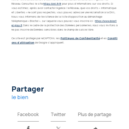
Réseau. Consultez le site
https://cnil.fr/fr
pour plus d’informations sur vos droits. Si
vous estimez, après avoir contacté l'Agence / le Réseau, que vos droits « Informatique
et Libertés » ne sont pas respectés, vous pouvez adresser une réclamation à la CNIL.
Nous vous informons de l’existence de la liste d'opposition au démarchage
téléphonique « Bloctel », sur laquelle vous pouvez vous inscrire ici :
https://www.bloct
el.gouv.fr
. Dans le cadre de la protection des Données personnelles, nous vous invitons à
ne pas inscrire de Données sensibles dans le champ de saisie libre.
Ce site est protégé par reCAPTCHA, les
Politiques de Confidentialité
et es
Conditi
ons d'utilisation
de Google s'appliquent.
partager
le bien
Facebook
Twitter
Plus de partage