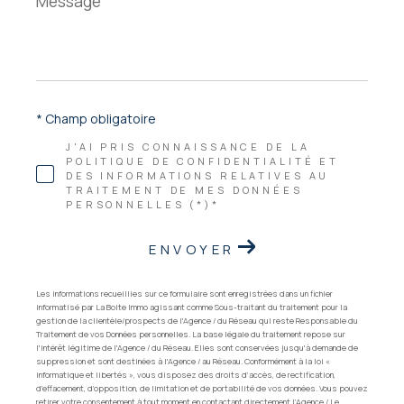
*
* Champ obligatoire
J'AI PRIS CONNAISSANCE DE LA
POLITIQUE DE CONFIDENTIALITÉ ET
DES INFORMATIONS RELATIVES AU
TRAITEMENT DE MES DONNÉES
PERSONNELLES (*)*
ENVOYER
Les informations recueillies sur ce formulaire sont enregistrées dans un fichier
informatisé par La Boite Immo agissant comme Sous-traitant du traitement pour la
gestion de la clientèle/prospects de l'Agence / du Réseau qui reste Responsable du
Traitement de vos Données personnelles. La base légale du traitement repose sur
l'intérêt légitime de l'Agence / du Réseau. Elles sont conservées jusqu'à demande de
suppression et sont destinées à l'Agence / au Réseau. Conformément à la loi «
informatique et libertés », vous disposez des droits d’accès, de rectification,
d’effacement, d’opposition, de limitation et de portabilité de vos données. Vous pouvez
retirer votre consentement à tout moment en contactant directement l’Agence / Le