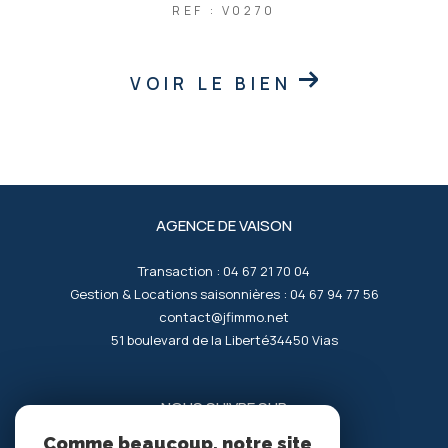
REF : V0270
VOIR LE BIEN
AGENCE DE VAISON
Transaction :
04 67 21 70 04
Gestion & Locations saisonnières :
04 67 94 77 56
contact@jfimmo.net
51 boulevard de la Liberté
34450
vias
NOUS SUIVRE SUR
Comme beaucoup, notre site