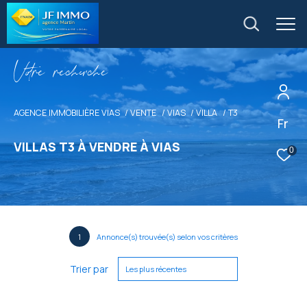
V
o
r
e
r
e
c
e
c
e
AGENCE IMMOBILIÈRE VIAS
VENTE
VIAS
VILLA
T3
Fr
VILLAS T3 À VENDRE À VIAS
0
1
Annonce(s) trouvée(s) selon vos critères
Trier par
Les plus récentes