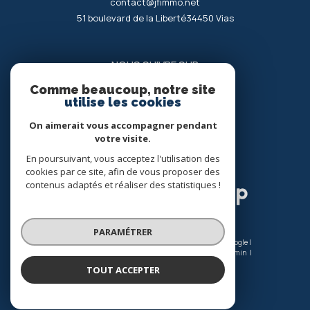
contact@jfimmo.net
51 boulevard de la Liberté
34450
vias
NOUS SUIVRE SUR
Comme beaucoup, notre site
utilise les cookies
On aimerait vous accompagner pendant
votre visite.
En poursuivant, vous acceptez l'utilisation des
ADHÉRENTS
cookies par ce site, afin de vous proposer des
contenus adaptés et réaliser des statistiques !
PARAMÉTRER
© 2026 | Tous droits réservés | Traduction powered by Google |
Nos honoraires
Plan du site
Mentions légales
Admin
Nos liens
Politique RGPD
Cookies
TOUT ACCEPTER