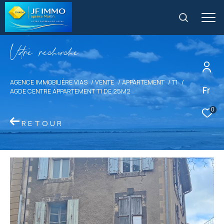
V
o
r
e
r
e
c
e
c
e
AGENCE IMMOBILIÈRE VIAS
VENTE
APPARTEMENT
T1
Fr
AGDE CENTRE APPARTEMENT T1 DE 25M2
0
RETOUR