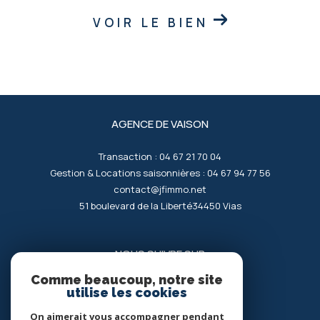
VOIR LE BIEN
AGENCE DE VAISON
Transaction :
04 67 21 70 04
Gestion & Locations saisonnières :
04 67 94 77 56
contact@jfimmo.net
51 boulevard de la Liberté
34450
vias
NOUS SUIVRE SUR
Comme beaucoup, notre site
utilise les cookies
On aimerait vous accompagner pendant