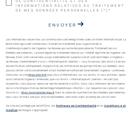
DE CONFIDENTIALITÉ ET DES
INFORMATIONS RELATIVES AU TRAITEMENT
DE MES DONNÉES PERSONNELLES (*)*
ENVOYER
Les informations recueillies sur ce formulaire sont enregistrées dans un fichier informatisé par La
Boite Immo agissant comme Sous-traitant du traitement pour la gestion de la
clientèle/prospects de l'Agence / du Réseau qui reste Responsable du Traitement de vos
Données personnelles. La base légale du traitement repose sur l'intérêt légitime de l'Agence / du
Réseau. Elles sont conservées jusqu'à demande de suppression et sont destinées à l'Agence /
au Réseau. Conformément à la loi « informatique et libertés », vous disposez des droits d’accès,
de rectification, d’effacement, d’opposition, de limitation et de portabilité de vos données. Vous
pouvez retirer votre consentement à tout moment en contactant directement l’Agence / Le Réseau.
Consultez le site
https://cnil.fr/fr
pour plus d’informations sur vos droits. Si vous estimez, après
avoir contacté l'Agence / le Réseau, que vos droits « Informatique et Libertés » ne sont pas
respectés, vous pouvez adresser une réclamation à la CNIL. Nous vous informons de l’existence
de la liste d'opposition au démarchage téléphonique « Bloctel », sur laquelle vous pouvez vous
inscrire ici :
https://www.bloctel.gouv.fr
. Dans le cadre de la protection des Données personnelles,
nous vous invitons à ne pas inscrire de Données sensibles dans le champ de saisie libre.
Ce site est protégé par reCAPTCHA, les
Politiques de Confidentialité
et es
Conditions d'ut
ilisation
de Google s'appliquent.