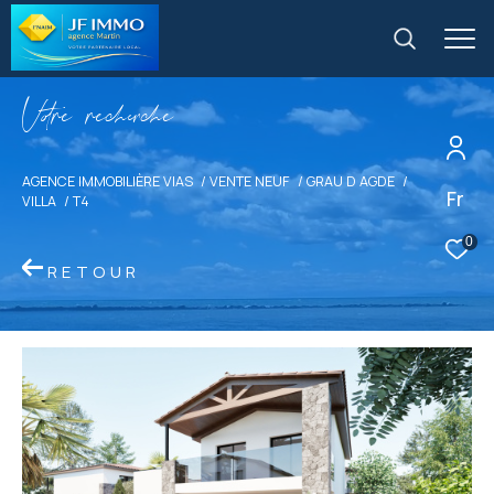
V
o
r
e
r
e
c
e
c
e
AGENCE IMMOBILIÈRE VIAS
VENTE NEUF
GRAU D AGDE
Fr
VILLA
T4
0
RETOUR