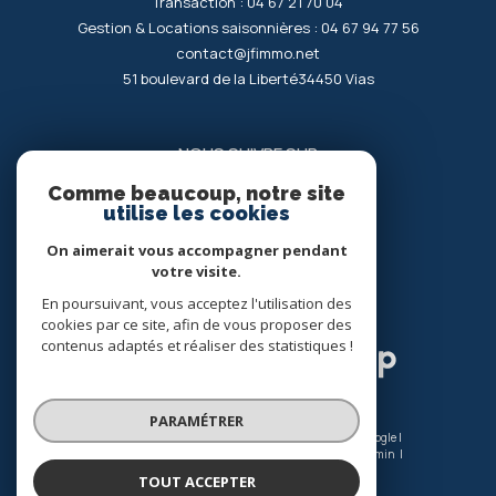
Transaction :
04 67 21 70 04
Gestion & Locations saisonnières :
04 67 94 77 56
contact@jfimmo.net
51 boulevard de la Liberté
34450
vias
NOUS SUIVRE SUR
Comme beaucoup, notre site
utilise les cookies
On aimerait vous accompagner pendant
votre visite.
En poursuivant, vous acceptez l'utilisation des
ADHÉRENTS
cookies par ce site, afin de vous proposer des
contenus adaptés et réaliser des statistiques !
PARAMÉTRER
© 2026 | Tous droits réservés | Traduction powered by Google |
Nos honoraires
Plan du site
Mentions légales
Admin
Nos liens
Politique RGPD
Cookies
TOUT ACCEPTER