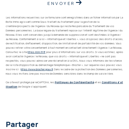
ENVOYER
Les informations recueillies sur ce formulaire sont enregistrées dans un fichier informatisé par La
Boite Immo agissant comme Sous-traitant du traitement pour la gestion de la
clientèle/prospects de l'Agence / du Réseau qui reste Responsable du Traitement de vos
Données personnelles. La base légale du traitement repose sur l'intérêt légitime de l'Agence / du
Réseau. Elles sont conservées jusqu'à demande de suppression et sont destinées à l'Agence /
au Réseau. Conformément à la loi « informatique et libertés », vous disposez des droits d’accès,
de rectification, d’effacement, d’opposition, de limitation et de portabilité de vos données. Vous
pouvez retirer votre consentement à tout moment en contactant directement l’Agence / Le Réseau.
Consultez le site
https://cnil.fr/fr
pour plus d’informations sur vos droits. Si vous estimez, après
avoir contacté l'Agence / le Réseau, que vos droits « Informatique et Libertés » ne sont pas
respectés, vous pouvez adresser une réclamation à la CNIL. Nous vous informons de l’existence
de la liste d'opposition au démarchage téléphonique « Bloctel », sur laquelle vous pouvez vous
inscrire ici :
https://www.bloctel.gouv.fr
. Dans le cadre de la protection des Données personnelles,
nous vous invitons à ne pas inscrire de Données sensibles dans le champ de saisie libre.
Ce site est protégé par reCAPTCHA, les
Politiques de Confidentialité
et es
Conditions d'ut
ilisation
de Google s'appliquent.
partager