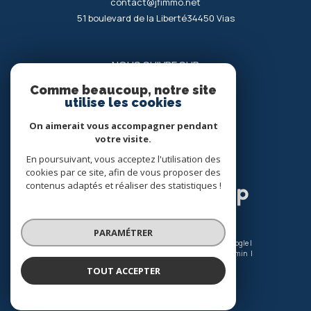
contact@jfimmo.net
51 boulevard de la Liberté
34450
vias
NOUS SUIVRE SUR
Comme beaucoup, notre site
utilise les cookies
On aimerait vous accompagner pendant
votre visite.
En poursuivant, vous acceptez l'utilisation des
ADHÉRENTS
cookies par ce site, afin de vous proposer des
contenus adaptés et réaliser des statistiques !
PARAMÉTRER
© 2026 | Tous droits réservés | Traduction powered by Google |
Nos honoraires
Plan du site
Mentions légales
Admin
Nos liens
Politique RGPD
Cookies
TOUT ACCEPTER