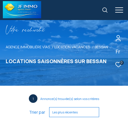
V
o
r
e
r
e
c
e
c
e
AGENCE IMMOBILIÈRE VIAS
LOCATION VACANCES
BESSAN
Fr
LOCATIONS SAISONNÈRES SUR BESSAN
0
1
Annonce(s) trouvée(s) selon vos critères
Trier par
Les plus récentes