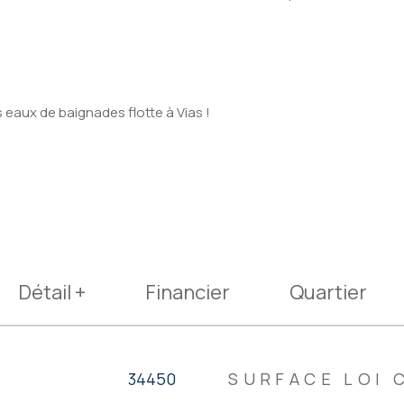
es eaux de baignades flotte à Vias !
Détail +
Financier
Quartier
s
34450
SURFACE LOI 