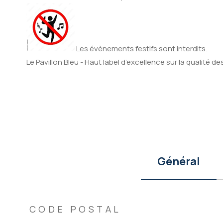
Les évènements festifs sont interdits.
Le Pavillon Bleu - Haut label d’excellence sur la qualité d
Général
TRAD_ZEPHYR_Caracteristique
TRAD_ZEPHYR_Valeur
CODE POSTAL