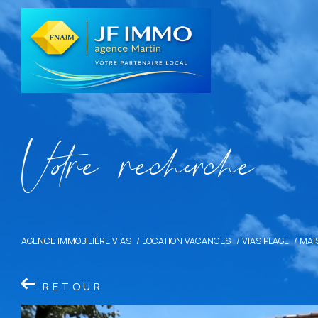
V
o
r
e
r
e
c
e
c
e
AGENCE IMMOBILIÈRE VIAS
LOCATION VACANCES
VIAS PLAGE
MAI
RETOUR