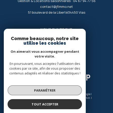
Gestion & Locations saisonnières :
04 67 94 77 56
contact@jfimmo.net
51 boulevard de la Liberté
34450
vias
NOUS SUIVRE SUR
Comme beaucoup, notre site
utilise les cookies
On aimerait vous accompagner pendant
votre visite.
En poursuivant, vous acceptez l'utilisation des
ADHÉRENTS
cookies par ce site, afin de vous proposer des
contenus adaptés et réaliser des statistiques !
PARAMÉTRER
© 2026 | Tous droits réservés | Traduction powered by Google |
Nos honoraires
Plan du site
Mentions légales
Admin
Nos liens
Politique RGPD
Cookies
TOUT ACCEPTER