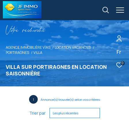
V
o
r
e
r
e
c
e
c
e
AGENCE IMMOBILIÈRE VIAS
LOCATION VACANCES
Fr
PORTIRAGNES
VILLA
0
VILLA SUR PORTIRAGNES EN LOCATION
SAISONNIÈRE
1
Annonce(s) trouvée(s) selon vos critères
Trier par
Les plus récentes