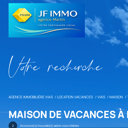
V
o
r
e
r
e
c
e
c
e
AGENCE IMMOBILIÈRE VIAS
LOCATION VACANCES
VIAS
MAISON
MAISON DE VACANCES À 
2
Annonce(s) trouvée(s) selon vos critères